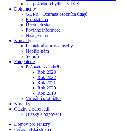
Jak požádat o bydlení v DPS
Dokumenty
GDPR - Ochrana osobních údajů
E-podatelna
Úřední deska
Povinné informace
Naši partneři
Kontakty
Kontaktní adresy a osoby
Napište nám
Senioři
Fotogalerie
Pečovatelská služba
Rok 2023
Rok 2022
Rok 2021
Rok 2020
Rok 2018
Virtuální prohlídka
Novinky
Otázky a odpovědi
Otázky a odpovědi
Domov pro seniory
Pečovatelská služba