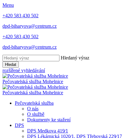
Menu
+420 583 430 502
dpd-biharyova@centrum.cz
+420 583 430 502
dpd-biharyova@centrum.cz
Hledaný výraz
Hledat
rozšířené vyhledávání
Pečovatelská služba
Mohelnice
Pečovatelská služba
Mohelnice
Pečovatelská služba
O nás
O službě
Dokumenty ke stažení
DPS
DPS Medkova 419⁄1
DPS Lékárnická 1020⁄1, DPS Třebovská 229⁄17