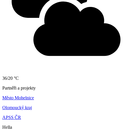
36/20 °C
Partněři a projekty
Město Mohelnice
Olomoucký kraj
APSS ČR
Hella