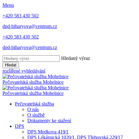
Menu
+420 583 430 502
dpd-biharyova@centrum.cz
+420 583 430 502
dpd-biharyova@centrum.cz
Hledaný výraz
Hledat
rozšířené vyhledávání
Pečovatelská služba
Mohelnice
Pečovatelská služba
Mohelnice
Pečovatelská služba
O nás
O službě
Dokumenty ke stažení
DPS
DPS Medkova 419⁄1
DPS Lékárnická 1020⁄1, DPS Třebovská 229⁄17