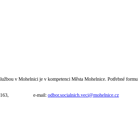
elskou službou v Mohelnici je v kompetenci Města Mohelnice. Pot
: 583 452 163, e-mail:
odbor.socialnich.veci@mohelnice.cz