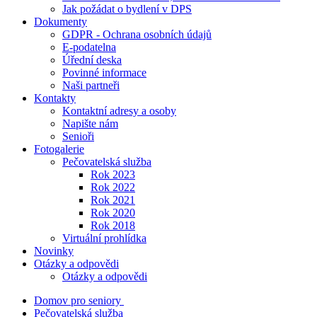
Jak požádat o bydlení v DPS
Dokumenty
GDPR - Ochrana osobních údajů
E-podatelna
Úřední deska
Povinné informace
Naši partneři
Kontakty
Kontaktní adresy a osoby
Napište nám
Senioři
Fotogalerie
Pečovatelská služba
Rok 2023
Rok 2022
Rok 2021
Rok 2020
Rok 2018
Virtuální prohlídka
Novinky
Otázky a odpovědi
Otázky a odpovědi
Domov pro seniory
Pečovatelská služba