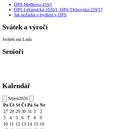
DPS Medkova 419⁄1
DPS Lékárnická 1020⁄1, DPS Třebovská 229⁄17
Jak požádat o bydlení v DPS
Svátek a výročí
Svátek má
Lada
Senioři
Kalendář
Srpen
2026
Po
Út
St
Čt
Pá
So
Ne
27
28
29
30
31
1
2
3
4
5
6
7
8
9
10
11
12
13
14
15
16