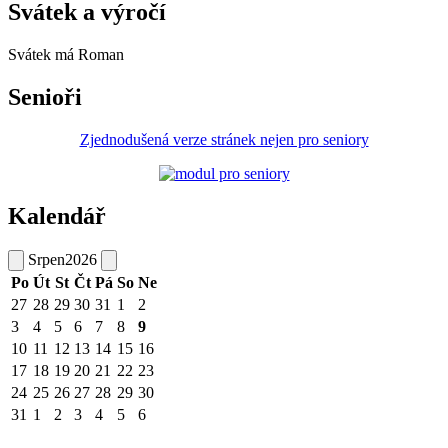
Svátek a výročí
Svátek má
Roman
Senioři
Zjednodušená verze stránek nejen pro seniory
Kalendář
Srpen
2026
Po
Út
St
Čt
Pá
So
Ne
27
28
29
30
31
1
2
3
4
5
6
7
8
9
10
11
12
13
14
15
16
17
18
19
20
21
22
23
24
25
26
27
28
29
30
31
1
2
3
4
5
6