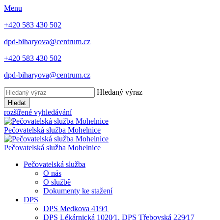
Menu
+420 583 430 502
dpd-biharyova@centrum.cz
+420 583 430 502
dpd-biharyova@centrum.cz
Hledaný výraz
Hledat
rozšířené vyhledávání
Pečovatelská služba
Mohelnice
Pečovatelská služba
Mohelnice
Pečovatelská služba
O nás
O službě
Dokumenty ke stažení
DPS
DPS Medkova 419⁄1
DPS Lékárnická 1020⁄1, DPS Třebovská 229⁄17